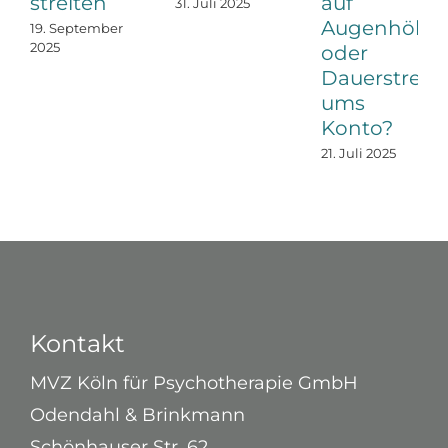
streiten
auf
31. Juli 2025
Augenhöhe
19. September
2025
oder
Dauerstreit
ums
Konto?
21. Juli 2025
Kontakt
MVZ Köln für Psychotherapie GmbH
Odendahl & Brinkmann
Schönhauser Str. 62