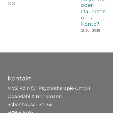
2025
oder
Dauerstreit
ums
Konto?
21. Juli 2025
Kontakt
MVZ Köln für Psychotherapie GmbH
Odendahl & Brinkmann
Schönhauser Str. 62
50968 Köln