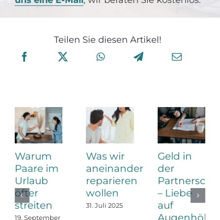
Teilen Sie diesen Artikel!
Warum
Was wir
Geld in
Paare im
aneinander
der
Urlaub
reparieren
Partnerscha
öfter
wollen
– Liebe
streiten
auf
31. Juli 2025
Augenhöhe
19. September