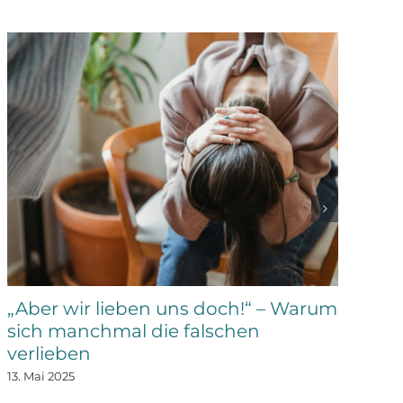
„Aber wir lieben uns doch!“ – Warum
Z
sich manchmal die falschen
B
verlieben
13.
13. Mai 2025