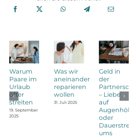
Warum
Was wir
Geld in
Paare im
aneinander
der
Urlaub
reparieren
Partnerscha
öfter
wollen
– Liebe
streiten
auf
31. Juli 2025
Augenhöhe
19. September
2025
oder
Dauerstreit
ums