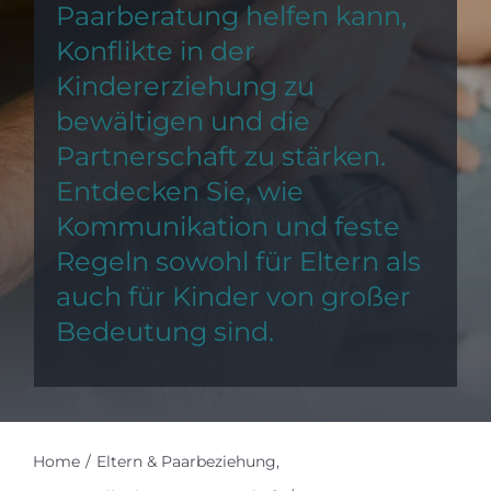
Paarberatung helfen kann,
Konflikte in der
Kindererziehung zu
bewältigen und die
Partnerschaft zu stärken.
Entdecken Sie, wie
Kommunikation und feste
Regeln sowohl für Eltern als
auch für Kinder von großer
Bedeutung sind.
Home
Eltern & Paarbeziehung