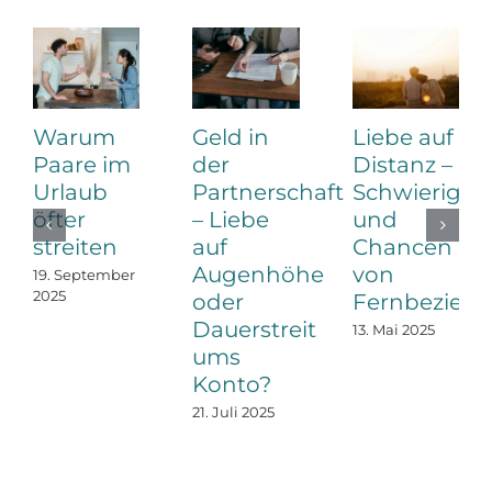
Warum
Geld in
Liebe auf
Paare im
der
Distanz –
Urlaub
Partnerschaft
Schwierigke
öfter
– Liebe
und
streiten
auf
Chancen
Augenhöhe
von
19. September
2025
oder
Fernbezieh
Dauerstreit
13. Mai 2025
ums
Konto?
21. Juli 2025