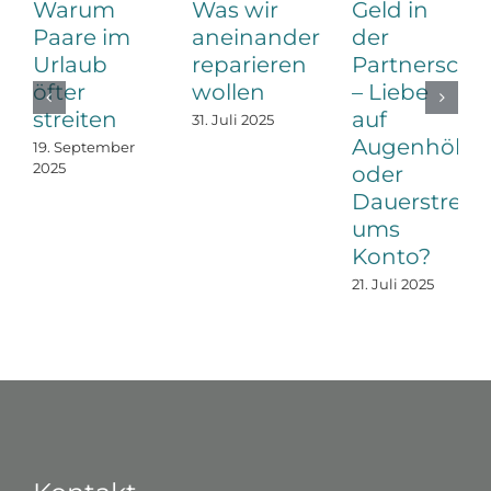
Warum
Was wir
Geld in
Paare im
aneinander
der
Urlaub
reparieren
Partnerscha
öfter
wollen
– Liebe
streiten
auf
31. Juli 2025
Augenhöhe
19. September
2025
oder
Dauerstreit
ums
Konto?
21. Juli 2025