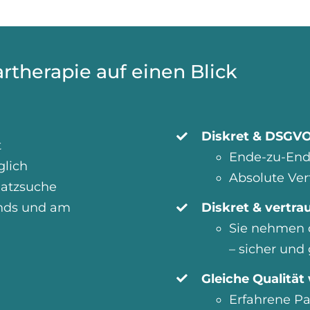
artherapie auf einen Blick
Diskret & DSGV
t
Ende-zu-End
lich
Absolute Ve
latzsuche
ends und am
Diskret & vertrau
Sie nehmen 
– sicher und
Gleiche Qualität
Erfahrene Pa