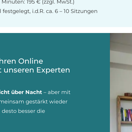
 Minuten: 195 € (zzgl. MwSt.)
estgelegt, i.d.R. ca. 6 – 10 Sitzungen
Ihren Online
t unseren Experten
icht über Nacht
– aber mit
gemeinsam gestärkt wieder
 desto besser die