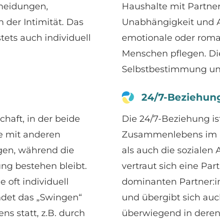
cheidungen,
Haushalte mit Partner
 der Intimität. Das
Unabhängigkeit und A
tets auch individuell
emotionale oder rom
Menschen pflegen. Di
Selbstbestimmung und
24/7-Beziehun
haft, in der beide
Die 24/7-Beziehung is
e mit anderen
Zusammenlebens im B
gen, während die
als auch die sozialen 
ng bestehen bleibt.
vertraut sich eine Part
 oft individuell
dominanten Partner:in
ndet das „Swingen“
und übergibt sich auc
s statt, z.B. durch
überwiegend in deren