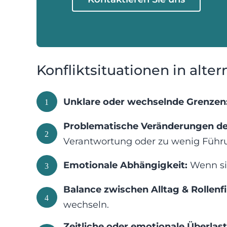
Konfliktsituationen in alt
Unklare oder wechselnde Grenzen
1
Problematische Veränderungen de
2
Verantwortung oder zu wenig Führ
Emotionale Abhängigkeit:
Wenn sic
3
Balance zwischen Alltag & Rollenf
4
wechseln.
Zeitliche oder emotionale Überlas