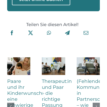
Teilen Sie diesen Artikel!
Paare
Therapeut:in
(Fehlende)
und ihr
und Paar
Kommunikat
Kinderwunsch:
– die
in
eine
richtige
Partnerscha
schwierige
Passung
– wie