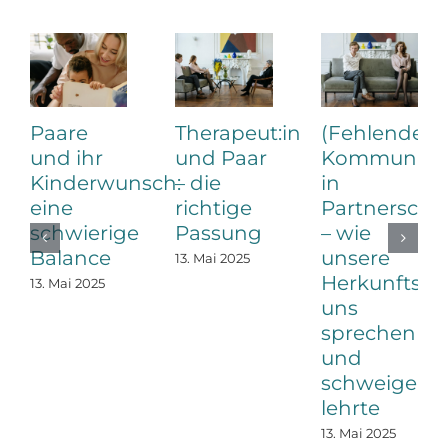
Paare
Therapeut:in
(Fehlende)
und ihr
und Paar
Kommunikat
Kinderwunsch:
– die
in
eine
richtige
Partnerscha
schwierige
Passung
– wie
Balance
unsere
13. Mai 2025
Herkunftsfam
13. Mai 2025
uns
sprechen
und
schweigen
lehrte
13. Mai 2025