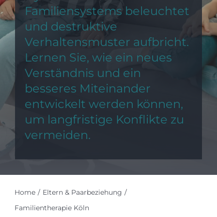
Familiensystems beleuchtet
und destruktive
Verhaltensmuster aufbricht.
Lernen Sie, wie ein neues
Verständnis und ein
besseres Miteinander
entwickelt werden können,
um langfristige Konflikte zu
vermeiden.
Home
Eltern & Paarbeziehung
Familientherapie Köln