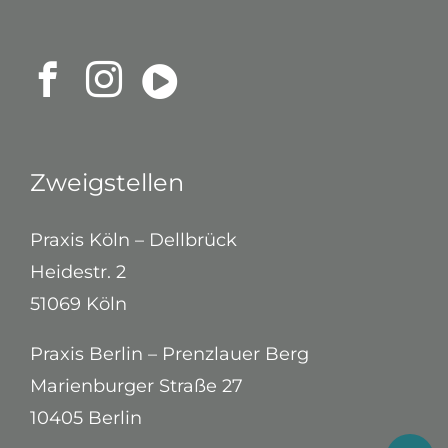
Zweigstellen
Praxis Köln – Dellbrück
Heidestr. 2
51069 Köln
Praxis Berlin – Prenzlauer Berg
Marienburger Straße 27
10405 Berlin