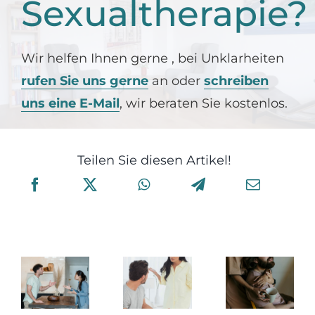
Sexualtherapie?
Wir helfen Ihnen gerne , bei Unklarheiten
rufen Sie uns gerne
an oder
schreiben
uns eine E-Mail
, wir beraten Sie kostenlos.
Teilen Sie diesen Artikel!