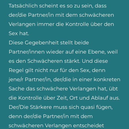
Tatsächlich scheint es so zu sein, dass
der/die Partner/in mit dem schwächeren
Verlangen immer die Kontrolle über den
Sex hat.
Diese Gegebenheit stellt beide
Partner/innen wieder auf eine Ebene, weil
es den Schwächeren stärkt. Und diese
Regel gilt nicht nur für den Sex, denn
jene/r Partner/in, der/die in einer konkreten
Sache das schwächere Verlangen hat, übt
die Kontrolle über Zeit, Ort und Ablauf aus.
Der/Die Stärkere muss sich quasi fügen,
denn der/die Partner/in mit dem
schwächeren Verlangen entscheidet