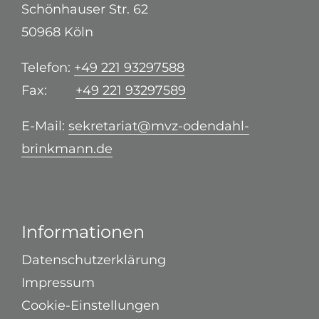
Schönhauser Str. 62
50968 Köln
Telefon:
+49 221 93297588
Fax:
+49 221 93297589
E-Mail:
sekretariat@mvz-odendahl-
brinkmann.de
Informationen
Datenschutzerklärung
Impressum
Cookie-Einstellungen