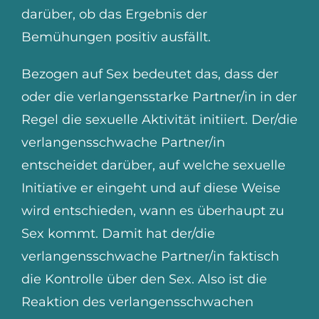
darüber, ob das Ergebnis der
Bemühungen positiv ausfällt.
Bezogen auf Sex bedeutet das, dass der
oder die verlangensstarke Partner/in in der
Regel die sexuelle Aktivität initiiert. Der/die
verlangensschwache Partner/in
entscheidet darüber, auf welche sexuelle
Initiative er eingeht und auf diese Weise
wird entschieden, wann es überhaupt zu
Sex kommt. Damit hat der/die
verlangensschwache Partner/in faktisch
die Kontrolle über den Sex. Also ist die
Reaktion des verlangensschwachen